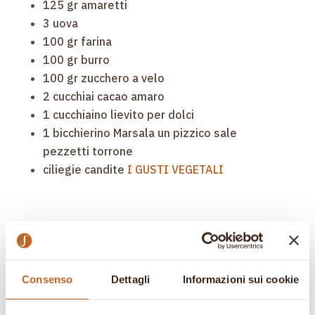
125 gr amaretti
3 uova
100 gr farina
100 gr burro
100 gr zucchero a velo
2 cucchiai cacao amaro
1 cucchiaino lievito per dolci
1 bicchierino Marsala un pizzico sale
pezzetti torrone
ciliegie candite
I GUSTI VEGETALI
Procedimento:
Consenso
Dettagli
Informazioni sui cookie
Lavorare il burro morbido aggiungendo
gradualmente i tuorli, lo zucchero a velo, il