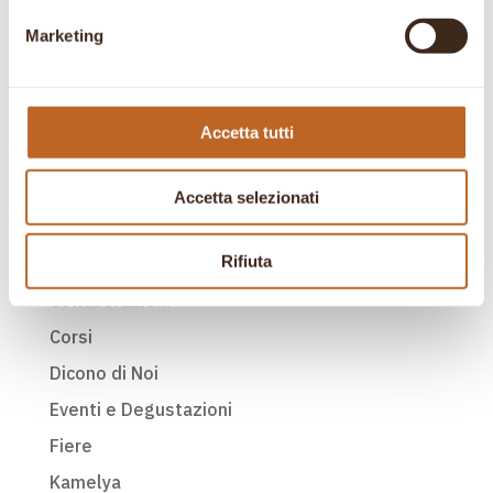
Sorrento
Marketing
TeaTour EP.19 – LA NOTIZIA 94
È uscito il nuovo numero di Italia a Tavola –
Giugno 2026,
Accetta tutti
Gocce di Tè EP. 50 – Cattolica
Accetta selezionati
Categorie
Rifiuta
Case History
Collaborazioni
Corsi
Dicono di Noi
Eventi e Degustazioni
Fiere
Kamelya