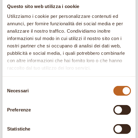
cacao, il marsala, la farina e il lievito setacciati
Questo sito web utilizza i cookie
e gli amaretti sbriciolati. Montare gli albumi a
Utilizziamo i cookie per personalizzare contenuti ed
neve con un pizzico di sale e incorporare al
annunci, per fornire funzionalità dei social media e per
composto con movimenti dal basso verso
analizzare il nostro traffico. Condividiamo inoltre
l’alto. Imburrare uno stampo rotondo (20-22
informazioni sul modo in cui utilizzi il nostro sito con i
cm) versarvi l’impasto, livellare e cuocere in
nostri partner che si occupano di analisi dei dati web,
forno caldo a 180° per 30 minuti. Cospargere
pubblicità e social media, i quali potrebbero combinarle
con zucchero a velo, ciliegie candite e qualche
con altre informazioni che hai fornito loro o che hanno
pezzetto di torrone messo al centro.
raccolto dal tuo utilizzo dei loro servizi.
Selezione
Cerca
Necessari
del
consenso
Preferenze
Articoli Recenti
Gocce di Tè EP. 51 – Livio Zanini
Statistiche
Colazioni Speciali Ep.19 – Mediterraneo