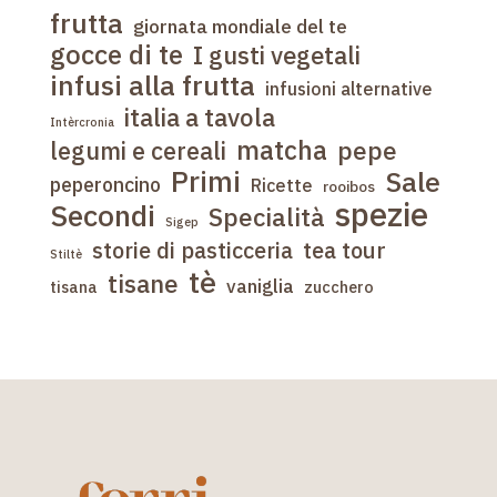
frutta
giornata mondiale del te
gocce di te
I gusti vegetali
infusi alla frutta
infusioni alternative
italia a tavola
Intèrcronia
matcha
pepe
legumi e cereali
Primi
Sale
peperoncino
Ricette
rooibos
spezie
Secondi
Specialità
Sigep
tea tour
storie di pasticceria
Stiltè
tè
tisane
vaniglia
tisana
zucchero