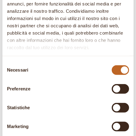
Gocce di Tè EP. 50 – Cattolica
annunci, per fornire funzionalità dei social media e per
analizzare il nostro traffico. Condividiamo inoltre
informazioni sul modo in cui utilizzi il nostro sito con i
Categorie
nostri partner che si occupano di analisi dei dati web,
pubblicità e social media, i quali potrebbero combinarle
Case History
con altre informazioni che hai fornito loro o che hanno
Collaborazioni
raccolto dal tuo utilizzo dei loro servizi.
Corsi
Dicono di Noi
Selezione
Necessari
del
Eventi e Degustazioni
consenso
Fiere
Preferenze
Kamelya
Prodotti e Ricette
Statistiche
Rubriche
Colazioni Speciali
Marketing
Gocce di tè