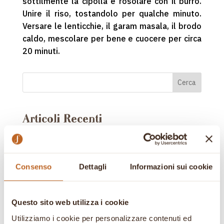
sottilmente la cipolla e rosolare con il burro.
Unire il riso, tostandolo per qualche minuto.
Versare le lenticchie, il garam masala, il brodo
caldo, mescolare per bene e cuocere per circa
20 minuti.
Cerca
Articoli Recenti
Gocce di Tè EP. 51 – Livio Zanini
Colazioni Speciali Ep.19 – Mediterraneo
Sorrento
Consenso
Dettagli
Informazioni sui cookie
TeaTour EP.19 – LA NOTIZIA 94
È uscito il nuovo numero di Italia a Tavola –
Questo sito web utilizza i cookie
Giugno 2026,
Utilizziamo i cookie per personalizzare contenuti ed