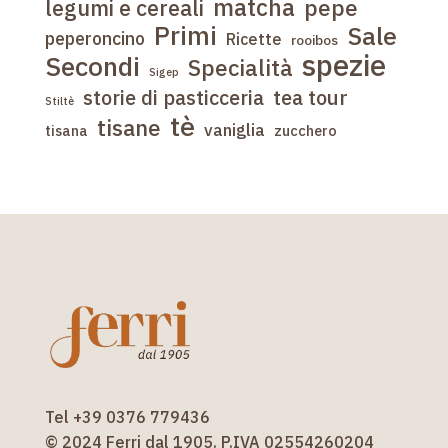
matcha
pepe
legumi e cereali
Primi
Sale
peperoncino
Ricette
rooibos
spezie
Secondi
Specialità
Sigep
tea tour
storie di pasticceria
Stiltè
tè
tisane
vaniglia
tisana
zucchero
Tel +39 0376 779436
© 2024 Ferri dal 1905. P.IVA 02554260204