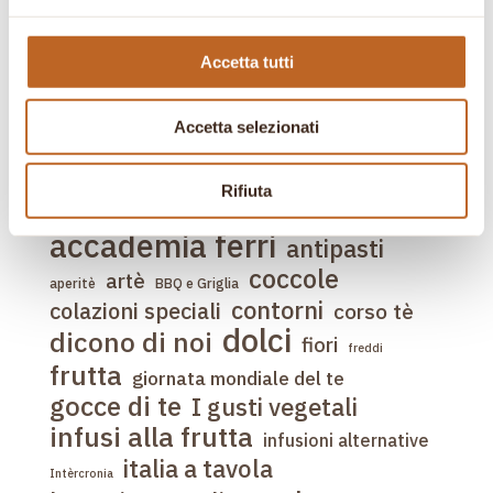
Infusioni Alternative
Storie di pasticceria
Accetta tutti
Tea tour
Accetta selezionati
Tag
Rifiuta
accademia
abbinamenti
accademia ferri
antipasti
coccole
artè
aperitè
BBQ e Griglia
contorni
colazioni speciali
corso tè
dolci
dicono di noi
fiori
freddi
frutta
giornata mondiale del te
gocce di te
I gusti vegetali
infusi alla frutta
infusioni alternative
italia a tavola
Intèrcronia