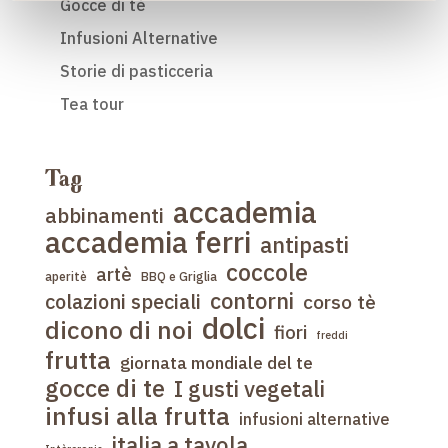
Gocce di tè
Infusioni Alternative
Storie di pasticceria
Tea tour
Tag
accademia
abbinamenti
accademia ferri
antipasti
coccole
artè
aperitè
BBQ e Griglia
contorni
colazioni speciali
corso tè
dolci
dicono di noi
fiori
freddi
frutta
giornata mondiale del te
gocce di te
I gusti vegetali
infusi alla frutta
infusioni alternative
italia a tavola