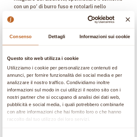
con un po’ di burro fuso e rotolarli nello
zucchero e Rooibois pestati. Cuocere a 180°
per circa 15 minuti fino a doratura. Ottimi per
un Tè in santa pace e perché no per
Consenso
Dettagli
Informazioni sui cookie
accompagnare un buon gelato alla panna.
Cerca
Questo sito web utilizza i cookie
Utilizziamo i cookie per personalizzare contenuti ed
annunci, per fornire funzionalità dei social media e per
Articoli Recenti
analizzare il nostro traffico. Condividiamo inoltre
Colazioni Speciali Ep.19 – Mediterraneo
informazioni sul modo in cui utilizzi il nostro sito con i
Sorrento
nostri partner che si occupano di analisi dei dati web,
pubblicità e social media, i quali potrebbero combinarle
TeaTour EP.19 – LA NOTIZIA 94
con altre informazioni che hai fornito loro o che hanno
È uscito il nuovo numero di Italia a Tavola –
raccolto dal tuo utilizzo dei loro servizi.
Giugno 2026,
Gocce di Tè EP. 50 – Cattolica
Selezione