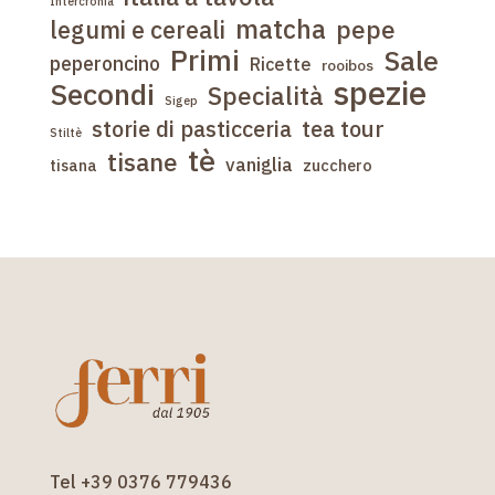
Intèrcronia
matcha
pepe
legumi e cereali
Primi
Sale
peperoncino
Ricette
rooibos
spezie
Secondi
Specialità
Sigep
tea tour
storie di pasticceria
Stiltè
tè
tisane
vaniglia
tisana
zucchero
Tel +39 0376 779436