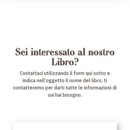
originale
attuale
era:
è:
era:
è:
19,90 €.
15,50 €.
19,95 €.
15,54 €.
Sei interessato al nostro
Libro?
Contattaci utilizzando il form qui sotto e
indica nell’oggetto il nome del libro, ti
contatteremo per darti tutte le informazioni di
cui hai bisogno.