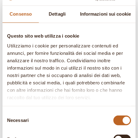
Consenso
Dettagli
Informazioni sui cookie
Questo sito web utilizza i cookie
Utilizziamo i cookie per personalizzare contenuti ed
Prodotti correlati
annunci, per fornire funzionalità dei social media e per
analizzare il nostro traffico. Condividiamo inoltre
informazioni sul modo in cui utilizzi il nostro sito con i
In offerta!
In offerta!
nostri partner che si occupano di analisi dei dati web,
pubblicità e social media, i quali potrebbero combinarle
con altre informazioni che hai fornito loro o che hanno
raccolto dal tuo utilizzo dei loro servizi.
Selezione
Necessari
del
consenso
Manuale per la
Papaia