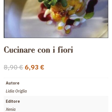
Cucinare con i fiori
Il
Il
8,90
€
6,93
€
prezzo
prezzo
originale
attuale
Autore
era:
è:
8,90 €.
6,93 €.
Lidia Origlia
Editore
Xenia