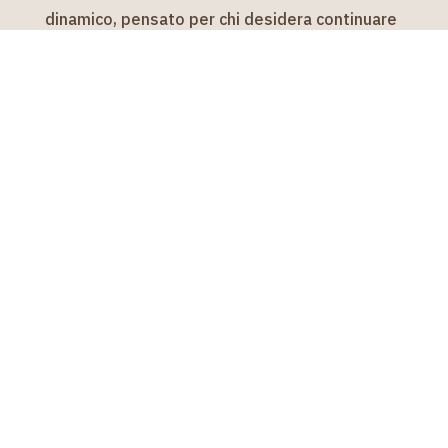
dinamico, pensato per chi desidera continuare
a imparare senza rinunciare al piacere della
lettura.
Una storia da leggere. Un settore da
riscoprire.
Le uscite di inTÉrcronia
Ogni episodio di
inTÉrcronia
rappresenta un
nuovo capitolo di un percorso editoriale che