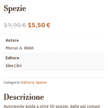
Spezie
Il
Il
19,90
€
15,50
€
prezzo
prezzo
originale
attuale
Autore
era:
è:
19,90 €.
15,50 €.
Marcus A. Webb
Editore
Idea Libri
Categorie:
Editoria
,
Spezie
Descrizione
Autorevole guida a oltre 50 spezie, dalle più comuni