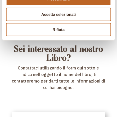
originale
attuale
prezzo
prezzo
era:
è:
originale
attuale
Accetta selezionati
29,90 €.
23,28 €.
era:
è:
19,95 €.
15,54 €.
Rifiuta
Sei interessato al nostro
Libro?
Contattaci utilizzando il form qui sotto e
indica nell’oggetto il nome del libro, ti
contatteremo per darti tutte le informazioni di
cui hai bisogno.