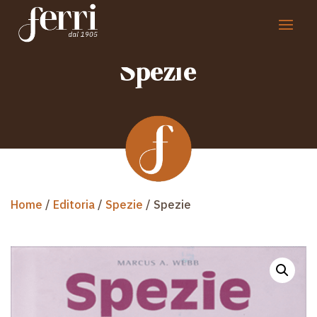
Spezie
Home
/
Editoria
/
Spezie
/ Spezie