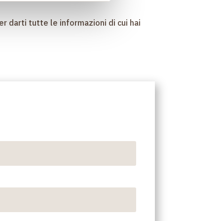
r darti tutte le informazioni di cui hai
Ragione Sociale*
Telefono*