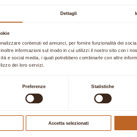
Dettagli
ookie
nalizzare contenuti ed annunci, per fornire funzionalità dei socia
inoltre informazioni sul modo in cui utilizzi il nostro sito con i n
icità e social media, i quali potrebbero combinarle con altre inform
a
Il cofanetto delle
lizzo dei loro servizi.
Il
Il
Il
€
19,95
€
15,54
€
zo
prezzo
prezzo
prezzo
Preferenze
Statistiche
nale
attuale
originale
attuale
è:
era:
è:
€.
7,71 €.
19,95 €.
15,54 €.
Accetta selezionati