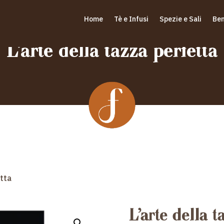
Home
Tè e Infusi
Spezie e Sali
Ben
L’arte della tazza perfetta
etta
L’arte della t