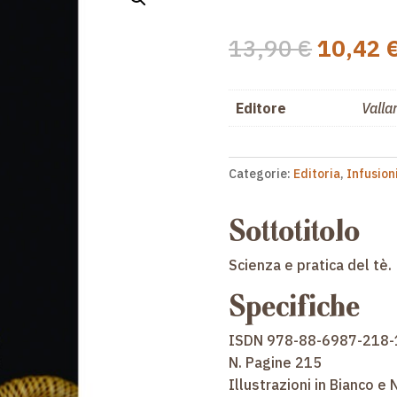
Il
13,90
€
10,42
prezzo
origina
era:
Editore
Valla
13,90 €
Categorie:
Editoria
,
Infusion
Sottotitolo
Scienza e pratica del tè.
Specifiche
ISDN 978-88-6987-218-
N. Pagine 215
Illustrazioni in Bianco e 