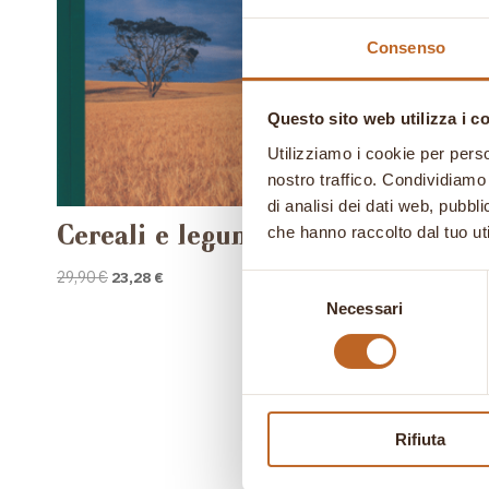
Consenso
Questo sito web utilizza i c
Utilizziamo i cookie per perso
nostro traffico. Condividiamo 
di analisi dei dati web, pubbl
Cereali e legumi
Papai
che hanno raccolto dal tuo uti
Il
Il
Il
29,90
€
23,28
€
9,90
€
7,71
Selezione
prezzo
prezzo
prez
Necessari
del
originale
attuale
origi
consenso
era:
è:
era:
29,90 €.
23,28 €.
9,90 
Rifiuta