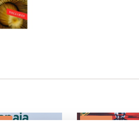
rta!
In offerta!