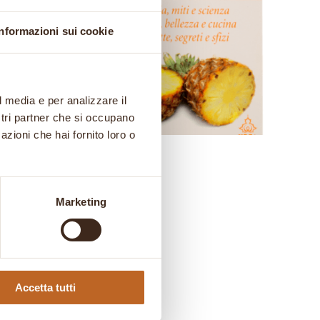
Informazioni sui cookie
l media e per analizzare il
ostri partner che si occupano
azioni che hai fornito loro o
 erbe
Ananas
Il
Il
6,50
€
5,06
€
prezzo
prezzo
Marketing
originale
attuale
era:
è:
6,50 €.
5,06 €.
Accetta tutti