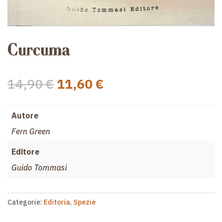
Curcuma
Il
Il
14,90
€
11,60
€
prezzo
prezzo
originale
attuale
Autore
era:
è:
14,90 €.
11,60 €.
Fern Green
Editore
Guido Tommasi
Categorie:
Editoria
,
Spezie