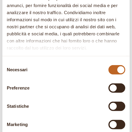
annunci, per fornire funzionalità dei social media e per
analizzare il nostro traffico. Condividiamo inoltre
informazioni sul modo in cui utilizzi il nostro sito con i
nostri partner che si occupano di analisi dei dati web,
Papaia
Equilibrio
pubblicità e social media, i quali potrebbero combinarle
Naturale
con altre informazioni che hai fornito loro o che hanno
Il
Il
9,90
€
7,71
€
raccolto dal tuo utilizzo dei loro servizi.
prezzo
prezzo
Il
Il
24,90
€
19,39
€
originale
attuale
prezzo
prezzo
Selezione
era:
è:
originale
attuale
Necessari
del
9,90 €.
7,71 €.
era:
è:
consenso
In offerta!
In offerta!
24,90 €.
19,39 €.
Preferenze
Statistiche
Marketing