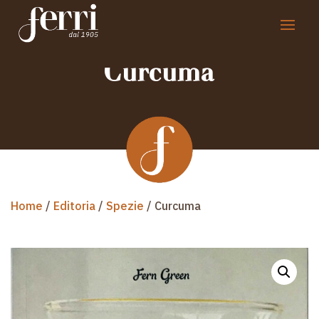
Curcuma
Home
/
Editoria
/
Spezie
/ Curcuma