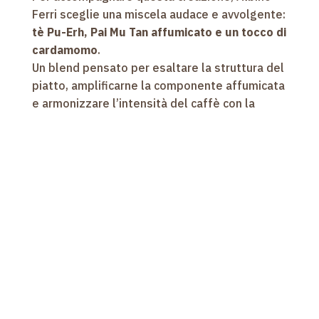
Ferri sceglie una miscela audace e avvolgente:
tè Pu-Erh, Pai Mu Tan affumicato e un tocco di
cardamomo
.
Un blend pensato per esaltare la struttura del
piatto, amplificarne la componente affumicata
e armonizzare l’intensità del caffè con la
cremosità del parmigiano. Una miscela capace
di accompagnare senza sovrastare, trovando
un punto d’incontro tra profondità aromatica e
piacevolezza di beva.
Nasce così una nuova firma di gusto:
il tè
dell’Hotel I Portici
, un’infusione che racconta il
carattere del luogo e la visione condivisa di
cucina e cultura del tè.
Il tè viene preparato con metodo all’inglese,
in infusione unica: proporzione precisa tra