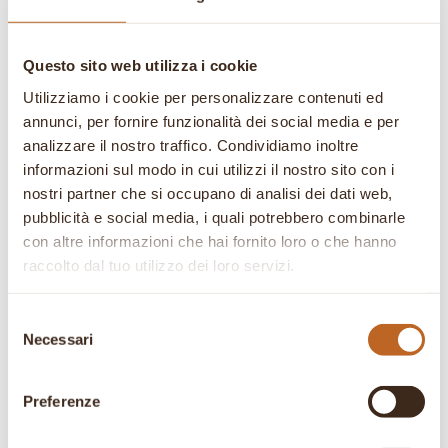
Prodotti correlati
Questo sito web utilizza i cookie
Utilizziamo i cookie per personalizzare contenuti ed
In offerta!
In offerta!
annunci, per fornire funzionalità dei social media e per
analizzare il nostro traffico. Condividiamo inoltre
informazioni sul modo in cui utilizzi il nostro sito con i
nostri partner che si occupano di analisi dei dati web,
pubblicità e social media, i quali potrebbero combinarle
con altre informazioni che hai fornito loro o che hanno
raccolto dal tuo utilizzo dei loro servizi.
Scoprire
Papaia
riconoscere e
Selezione
Il
Il
9,90
€
7,71
€
Necessari
usare le erbe
del
prezzo
prezzo
consenso
Il
Il
originale
attuale
28,00
€
21,80
€
Preferenze
prezzo
prezzo
era:
è:
originale
attuale
9,90 €.
7,71 €.