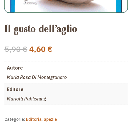
Il gusto dell’aglio
Il
Il
5,90
€
4,60
€
prezzo
prezzo
originale
attuale
Autore
era:
è:
5,90 €.
4,60 €.
Maria Rosa Di Montegranaro
Editore
Mariotti Publishing
Categorie:
Editoria
,
Spezie